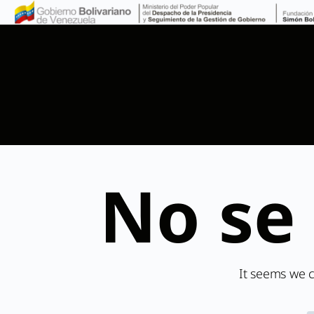
No se
It seems we c