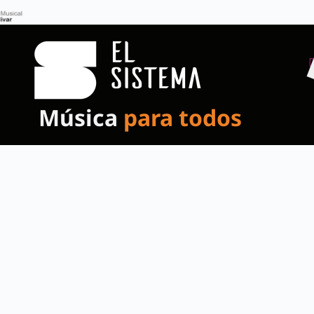
Música
para todos
s de mem