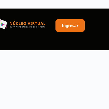
Ingresar
bresía